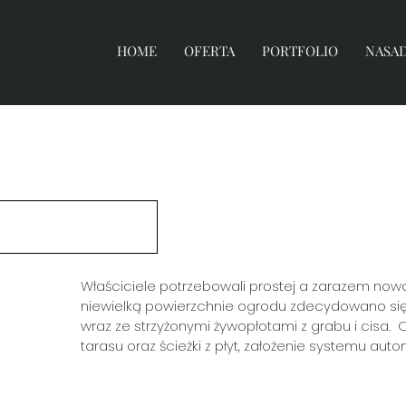
HOME
OFERTA
PORTFOLIO
NASA
PROJEKTOWANIE
ZLE
REALIZACJA
ZLECENIA PUBLICZ
NADZORY
Właściciele potrzebowali prostej a zarazem now
niewielką powierzchnie ogrodu zdecydowano się
wraz ze strzyżonymi żywopłotami z grabu i cisa.
tarasu oraz ścieżki z płyt, założenie systemu a