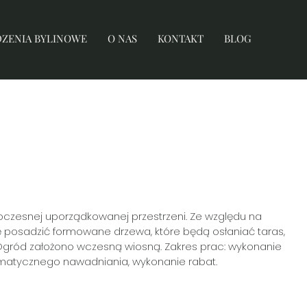
DZENIA BYLINOWE
O NAS
KONTAKT
BLOG
CENIA PRYWATNE
NE & KOMERCYJNE
oczesnej uporządkowanej przestrzeni. Ze względu na
 posadzić formowane drzewa, które będą osłaniać taras,
 Ogród założono wczesną wiosną. Zakres prac: wykonanie
utomatycznego nawadniania, wykonanie rabat.